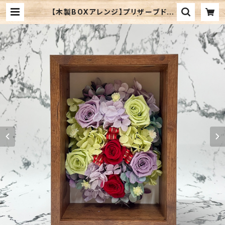
【木製BOXアレンジ】プリザーブドフ
ラワー/レッドパープル系 | さくらかん