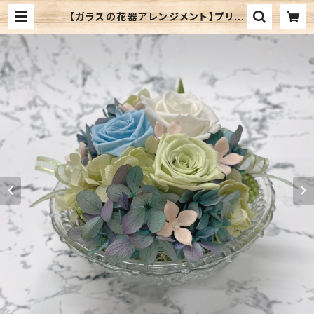
【ガラスの花器アレンジメント】プリザ
ーブドフラワー/寒色系① | さくらかん